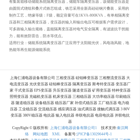
有集装箱移动储能系统隔离变压器，储能车隔离变压器，该储能变压器是
由圆筒式绕组和叠片式铁芯组成，铁芯采用全新高硅硅钢片叠装，采用的
制作工艺，绝缘等级：F级，额定容量可在1KVA-800KVA，有单相隔离变
压器和三相隔离变压器，变压器的输入和输出电压可根据客户需求设计，
可多路输入输出规格，盖能隔离变压器对电气安全隔离，有滤波抗干扰能
力，能有效防雷击，防水等优点。
适用行业：储能系统隔离变压器广泛应用于太阳能光伏，风电场风能，地
热能等再生能源储能系统
上海仁浦电器设备有限公司 三相变压器 硅钼棒变压器 三相整流变压器 大
电流变压器 光伏变压器 硅钼棒变压器 隔离变压器 斯考特变压器 变压器厂
家 干式变压器 EPS变压器 升压变压器 隧道变压器 矿用变压器 特种变压器
照明变压器 充磁机变压器 机床变压器 三相稳压器 大功率稳压器 印刷稳压
器 隧道稳压器 设备稳压器 稳压器厂家 补偿式稳压器 工厂稳压器 电力稳
压器 工业稳压器 交流稳压器 感应调压器 油式调压器 接触式调压器 3 80V
变压器 380V稳压器 电抗器 输入电抗器 串联电抗器 电容电抗器 并联电抗
器
CopyRight © 版权所有:
上海仁浦电器设备有限公司1
技术支持:
秦汉网
络
网站地图
XML
备案号:
沪ICP备13029644号-1