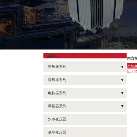
产品展示
您当
添加
变压器系列
暂无
- 矿用变压器
稳压器系列
- 医用隔离变压器
- SBW电力稳压器
电抗器系列
- 特种变压器
- SVC三相稳压器
- 启动电抗器
调压器系列
- 硅钼棒变压器
- TND家用稳压器
- 并联电抗器
- TSGC2J 三相调压器
水冷变压器
- 低压大电流变压器
- CKSG 三相串联电抗器
- TDGC2J 单相调压器
- 三相变单相变压器
储能变压器
- AKSG输入 输出电抗器