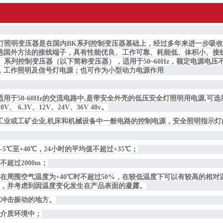
行灯照明变压器是在国内BK系列控制变压器基础上，经过多年来进一步吸
选国外
方法的接线端子，具有性能优良、工作可靠、耗能低、体积小、接
）系列控制变压器（以下简称变压器），适用于50~60Hz，额定电源电压
，工作照明及信号灯电源；也可作为小型动力电源作用
用于50-60Hz的交流电路中,是带安全外壳的低压安全灯照明用电源,可选用22
V、 6.3V、12V、24V、36V 48v。
工业或工矿企业,机床和机械设备中一般电路的控制电源，安全照明指示灯
5℃至+40℃，24小时的平均值不超过+35℃；
不超过2000m；
在周围空气温度为+40℃时不超过50%，在较低温度下可以有较高的相对
5℃，并考虑到因温度变化发生在产品表面的凝露。
和冲击振动的地方。
的介质环境中；