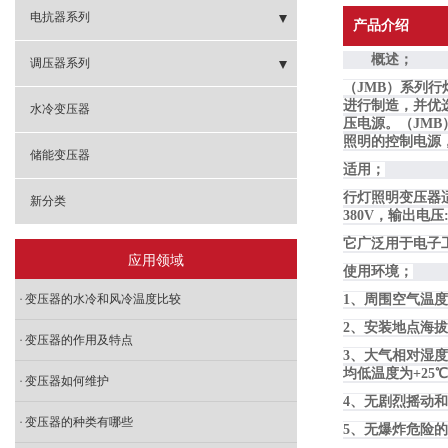
- 医用隔离变压器
- SBW电力稳压器
电抗器系列
产品介绍
概述；
- 特种变压器
- SVC三相稳压器
- 启动电抗器
调压器系列
（JMB）系列
- 硅钼棒变压器
进行制造，并优
- TND家用稳压器
- 并联电抗器
- TSGC2J 三相调压器
水冷变压器
压电源。（JMB
照明的控制电源
- 低压大电流变压器
- CKSG 三相串联电抗器
- TDGC2J 单相调压器
储能变压器
适用；
- 三相变单相变压器
- AKSG输入 输出电抗器
行灯照明变压器适
- 油浸式感应式调压器
新分类
380V，输出电压:0
- 整流变压器
它广泛用于电子
应用领域
使用环境；
- JMB DG行灯照明变压器
变压器的水冷和风冷温度比较
1、周围空气温度-
2、安装地点海拔
- JBK机床控制变压器
变压器的作用及特点
3、大气相对湿度
均低温度为+2
- BK 控制变压器
变压器如何维护
4、无剧烈摇动
- EPS UPS专用变压器
变压器的种类有哪些
5、无爆炸危险