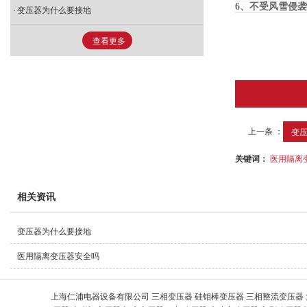
6、不受风雪侵
变压器为什么要接地
- SBK三相干式变压器
查看更多
- SG三相隔离变压器
- 船用变压器
上一条 ：
变
关键词：
医用隔离
相关资讯
变压器为什么要接地
医用隔离变压器安全吗
上海仁浦电器设备有限公司 三相变压器 硅钼棒变压器 三相整流变压器 大